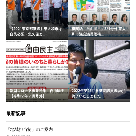
【2021東京都議選】東大和市は
機関紙「自由民主」3/1号外 東大
自民公認・北久保ま...
和市議会議員候補...
新型コロナ支援策特集｜自由民主
2022年第26回参議院議員選挙が
【令和２年７月号外】
終了いたしました
最新記事
「地域担当制」のご案内