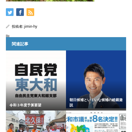
投稿者:
jimin-hy
関連記事
朝日候補といくいな候補の総裁遊
令和３年度予算要望
説