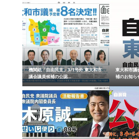
機関紙「自由民主」3/1号外 東大和市
東大和市議
議会議員候補の公認...
補のお知らせ（