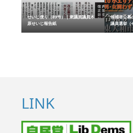
せいじ便り（89号）｜衆議員議員木
候補者公募
原せいじ報告紙
議員選挙（令
LINK