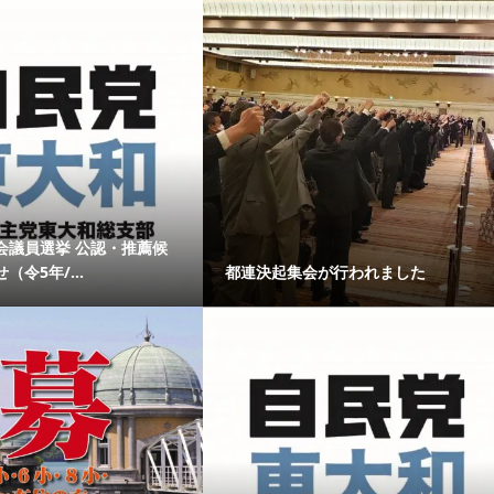
会議員選挙 公認・推薦候
令5年/...
都連決起集会が行われました