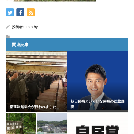
投稿者:
jimin-hy
関連記事
朝日候補といくいな候補の総裁遊
都連決起集会が行われました
説