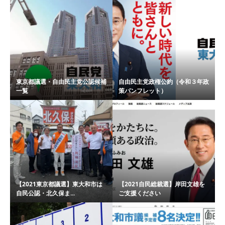
東京都議選・自由民主党公認候補
自由民主党政権公約（令和３年政
一覧
策パンフレット）
【2021東京都議選】東大和市は
【2021自民総裁選】岸田文雄を
自民公認・北久保ま...
ご支援ください