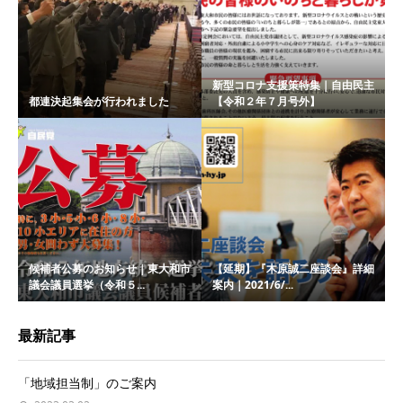
新型コロナ支援策特集｜自由民主
都連決起集会が行われました
【令和２年７月号外】
候補者公募のお知らせ｜東大和市
【延期】『木原誠二座談会』詳細
議会議員選挙（令和５...
案内｜2021/6/...
最新記事
「地域担当制」のご案内