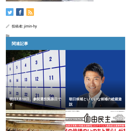
投稿者:
jimin-hy
関連記事
明日7月10日、参院選投開票日で
朝日候補といくいな候補の総裁遊
す
説