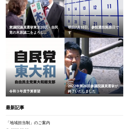
衆議院議員選挙東京20区・自民
明日7月10日、参院選投開票日で
党の木原誠二をよろし...
す
2022年第26回参議院議員選挙が
令和３年度予算要望
終了いたしました
最新記事
「地域担当制」のご案内