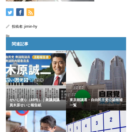
投稿者:
jimin-hy
関連記事
せいじ便り（89号）｜衆議員議
東京都議選・自由民主党公認候補
員木原せいじ報告紙
一覧