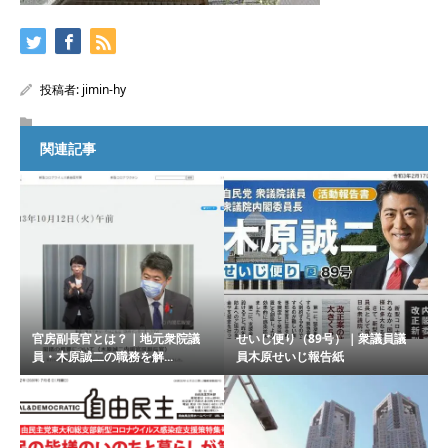
投稿者:
jimin-hy
関連記事
官房副長官とは？｜地元衆院議
せいじ便り（89号）｜衆議員議
員・木原誠二の職務を解...
員木原せいじ報告紙