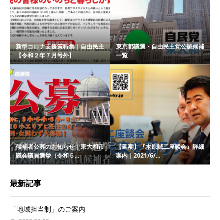
新型コロナ支援策特集｜自由民主
東京都議選・自由民主党公認候補
【令和２年７月号外】
一覧
候補者公募のお知らせ｜東大和市
【延期】『木原誠二座談会』詳細
議会議員選挙（令和５...
案内｜2021/6/...
最新記事
「地域担当制」のご案内