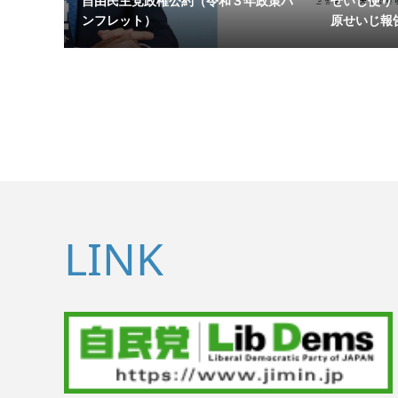
自由民主党政権公約（令和３年政策パ
せいじ便り
ンフレット）
原せいじ報
LINK