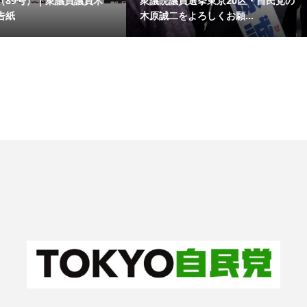
（89号）｜衆議員議員木
衆議院議員選挙東京20区・自民党の
告紙
木原誠二をよろしくお願...