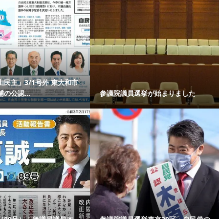
民主」3/1号外 東大和市
の公認...
参議院議員選挙が始まりました