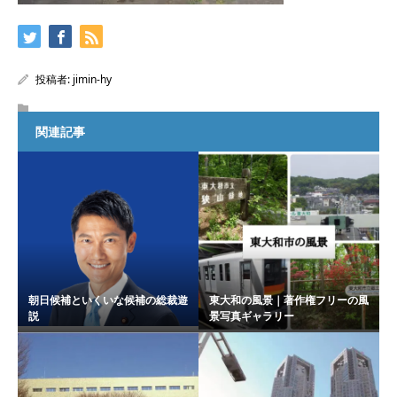
投稿者:
jimin-hy
関連記事
朝日候補といくいな候補の総裁遊
東大和の風景｜著作権フリーの風
説
景写真ギャラリー