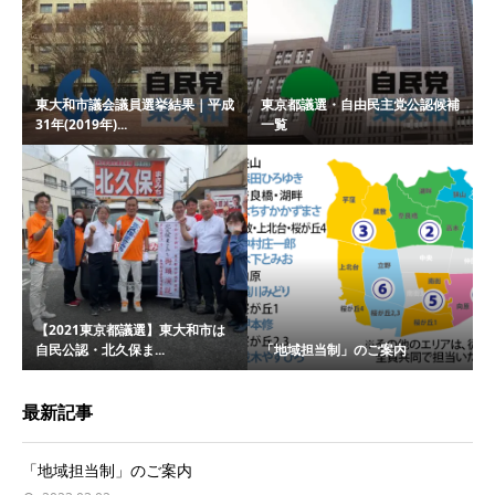
東大和市議会議員選挙結果｜平成
東京都議選・自由民主党公認候補
31年(2019年)...
一覧
【2021東京都議選】東大和市は
自民公認・北久保ま...
「地域担当制」のご案内
最新記事
「地域担当制」のご案内