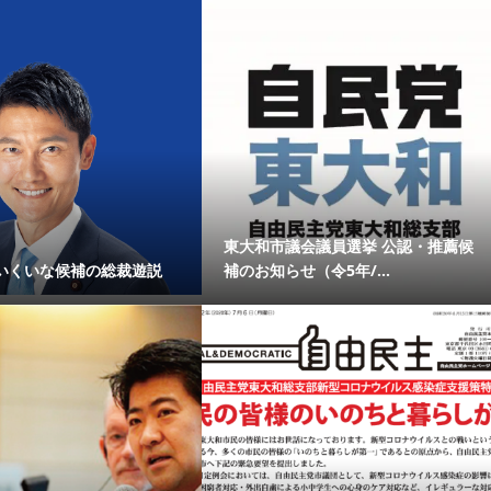
東大和市議会議員選挙 公認・推薦候
いくいな候補の総裁遊説
補のお知らせ（令5年/...