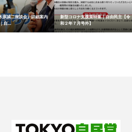
木原誠二座談会』詳細案内
新型コロナ支援策特集｜自由民主【令
｜自...
和２年７月号外】