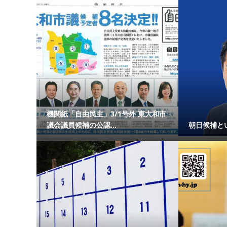
機関紙「自由民主」3/1号外 東大和市
議会議員候補の公認...
朝日候補と