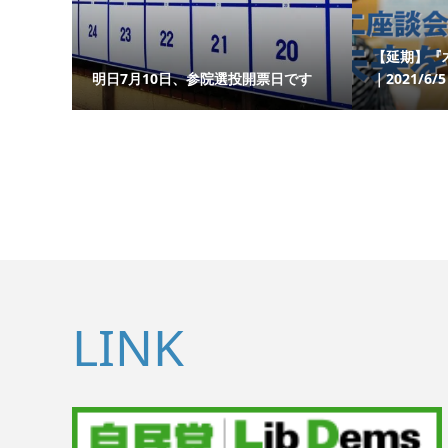
【延期】『
明日7月10日、参院選投開票日です
｜2021/6/5
LINK