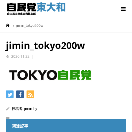
jimin_tokyo200w
jimin_tokyo200w
2020.11.22
投稿者:
jimin-hy
関連記事