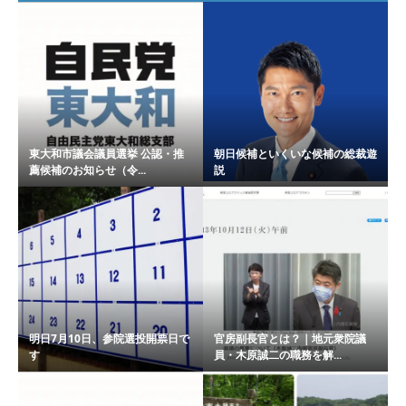
東大和市議会議員選挙 公認・推
朝日候補といくいな候補の総裁遊
薦候補のお知らせ（令...
説
明日7月10日、参院選投開票日で
官房副長官とは？｜地元衆院議
す
員・木原誠二の職務を解...