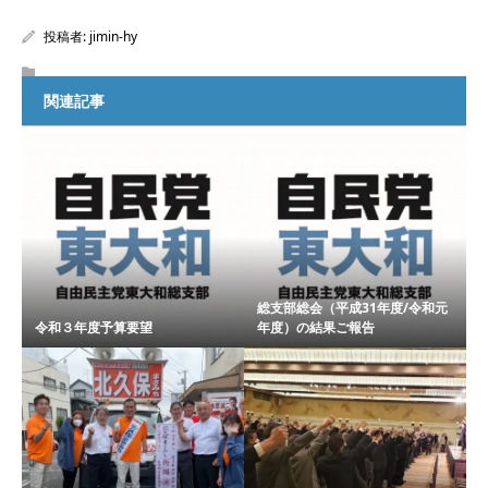
投稿者:
jimin-hy
関連記事
総支部総会（平成31年度/令和元
令和３年度予算要望
年度）の結果ご報告