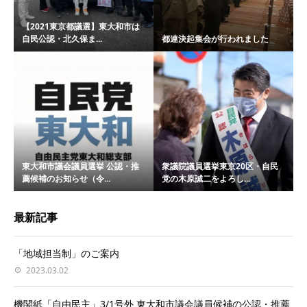
【2021東京都議選】東大和市は
自民公認・北久保ま...
都連決起集会が行われました
東大和市議会議員選挙 公認・推
衆議院議員選挙東京20区・自民
薦候補のお知らせ（令...
党の木原誠二をよろし...
最新記事
「地域担当制」のご案内
2023.03.02
機関紙「自由民主」3/1号外 東大和市議会議員候補の公認・推薦