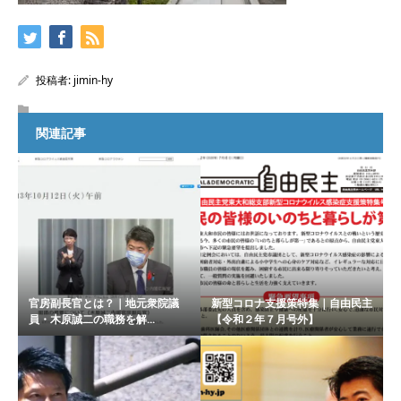
投稿者:
jimin-hy
関連記事
官房副長官とは？｜地元衆院議
新型コロナ支援策特集｜自由民主
員・木原誠二の職務を解...
【令和２年７月号外】