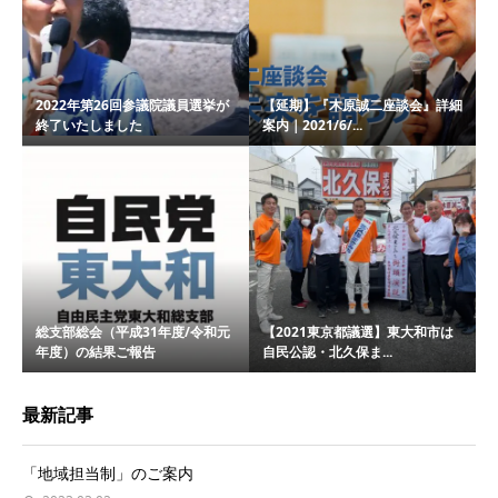
2022年第26回参議院議員選挙が
【延期】『木原誠二座談会』詳細
終了いたしました
案内｜2021/6/...
総支部総会（平成31年度/令和元
【2021東京都議選】東大和市は
年度）の結果ご報告
自民公認・北久保ま...
最新記事
「地域担当制」のご案内