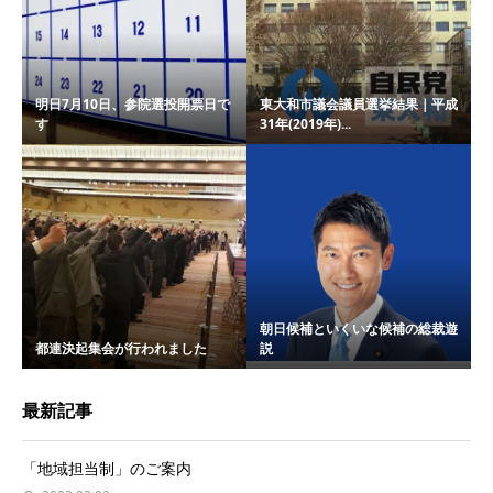
明日7月10日、参院選投開票日で
東大和市議会議員選挙結果｜平成
す
31年(2019年)...
朝日候補といくいな候補の総裁遊
都連決起集会が行われました
説
最新記事
「地域担当制」のご案内