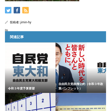
投稿者:
jimin-hy
関連記事
自由民主党政権公約（令和３年政
令和３年度予算要望
策パンフレット）