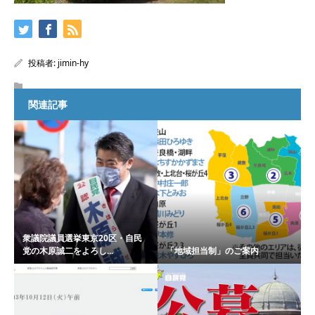
投稿者:
jimin-hy
関連記事
衆議院議員選挙東京20区・自民
党の木原誠二をよろし...
「地域担当制」のご案内