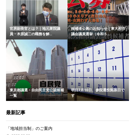
官房副長官とは？｜地元衆院議
候補者公募のお知らせ｜東大和市
員・木原誠二の職務を解...
議会議員選挙（令和５...
東京都議選・自由民主党公認候補
明日7月10日、参院選投開票日で
一覧
す
最新記事
「地域担当制」のご案内