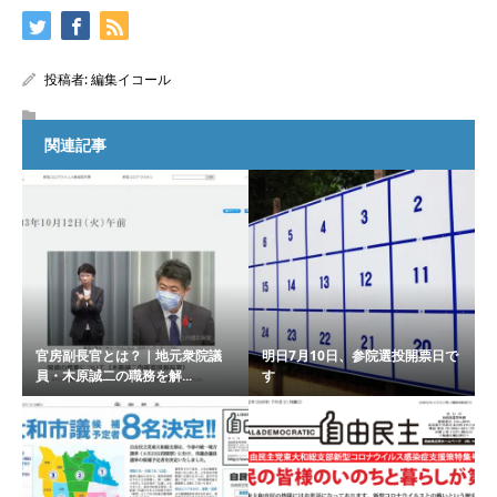
投稿者:
編集イコール
関連記事
官房副長官とは？｜地元衆院議
明日7月10日、参院選投開票日で
員・木原誠二の職務を解...
す