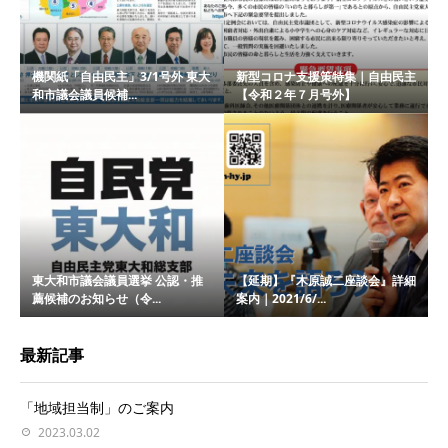
機関紙「自由民主」3/1号外 東大
新型コロナ支援策特集｜自由民主
和市議会議員候補...
【令和２年７月号外】
東大和市議会議員選挙 公認・推
【延期】『木原誠二座談会』詳細
薦候補のお知らせ（令...
案内｜2021/6/...
最新記事
「地域担当制」のご案内
2023.03.02