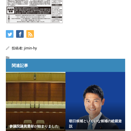
投稿者:
jimin-hy
関連記事
朝日候補といくいな候補の総裁遊
参議院議員選挙が始まりました
説