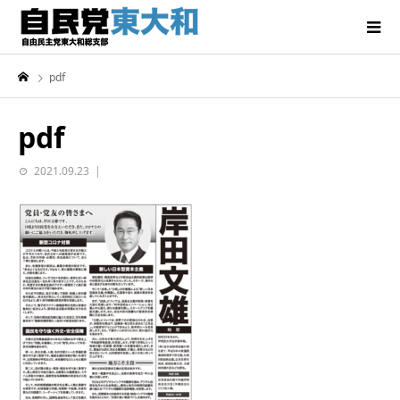
pdf
pdf
2021.09.23