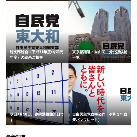
総支部総会（平成31年度/令和元
東京都議選・自由民主党公認候補
年度）の結果ご報告
一覧
明日7月10日、参院選投開票日で
自由民主党政権公約（令和３年政
す
策パンフレット）
最新記事